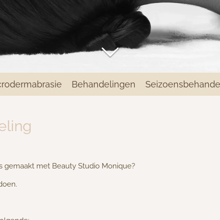
crodermabrasie
Behandelingen
Seizoensbehande
eling
nis gemaakt met Beauty Studio Monique?
doen.